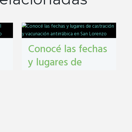
Conocé las fechas
y lugares de
castración y
vacunación
antirrábica en San
Lorenzo
Castraciones
,
mascotas
,
vacunacion