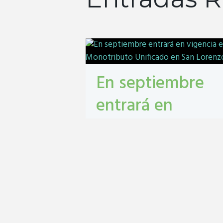
En septiembre
entrará en
vigencia el
Monotributo
Unificado en San
Lorenzo
contribuyentes
,
gestión tribbutaria
,