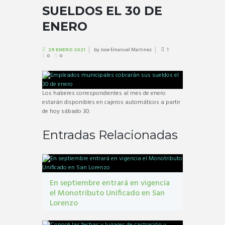
SUELDOS EL 30 DE
ENERO
by
Jose Emanuel Martinez
1
29 ENERO 2021
0
0
Los haberes correspondientes al mes de enero
estarán disponibles en cajeros automáticos a partir
de hoy sábado 30.
Entradas Relacionadas
En septiembre entrará en vigencia
el Monotributo Unificado en San
Lorenzo
contribuyentes
,
gestión tribbutaria
,
Monotributo
Unificado