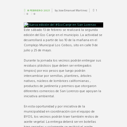
by
Jose Emanuel Martinez
1
8 FEBRERO 2021
0
0
Este sábado 13 de febrero se realizará la segunda
edición del Eco Canje en el municipio. La actividad se
desarrollará a partir de las 10 de la mañana en el
Complejo Municipal Los Ceibos, sito en calle 9 de
julio y 25 de mayo.
Durante la jornada los vecinos podrán entregar sus
residuos plásticos (que deben ser entregados
limpios) por eco pesos que luego podrán
intercambiar por semillas, plantines, árboles
nativos, núcleos de lombrices californianas ,
productos de jardinería y premios que otorgaron
diferentes comercios de San Lorenzo que apoyan la
iniciativa ambiental.
En esta oportunidad y por iniciativa de la
municipalidad en coordinación con el equipo de
BYOS, los vecinos podrán traer también restos de
aceite vegetal. La entrega deberá ser en botellas
bien cerradas y solamente se recibirá el aceite