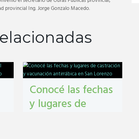
onvenio el secretario de Obras Públicas provincial,
dad provincial Ing. Jorge Gonzalo Macedo.
elacionadas
Conocé las fechas
y lugares de
castración y
vacunación