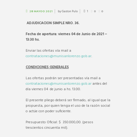
by
Gaston Pulo
1
28 MAYOO 2021
0
0
ADJUDICACION SIMPLE NRO. 36.
Fecha de apertura:
viernes
04
de
Junio
de 2021 –
13:30 hs.
Enviar las ofertas vía mail a
contrataciones@munisanlorenzo.gob.ar
.
CONDICIONES GENERALES
Las ofertas podrán ser presentadas vía mail a
contrataciones@munisanlorenzo.gob.ar
antes del
día viernes 04 de junio a hs. 13.00.
El presente pliego deberá ser firmado, al igual que la
propuesta, por quien tenga el uso de la razón social
o actúe con poder suficiente.
Presupuesto Oficial: $ 350.000,00. (pesos
trescientos cincuenta mil).