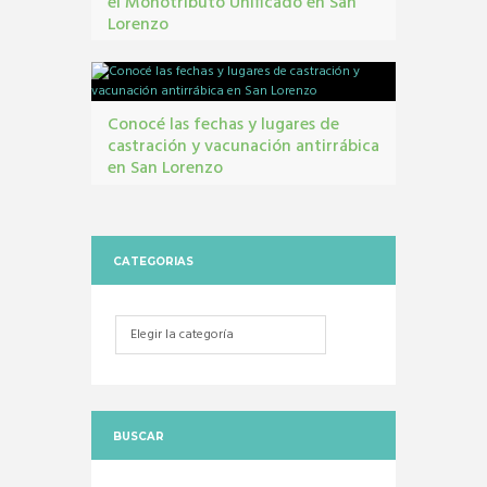
el Monotributo Unificado en San
Lorenzo
contribuyentes
,
gestión tribbutaria
,
Monotributo
Unificado
Conocé las fechas y lugares de
castración y vacunación antirrábica
en San Lorenzo
Castraciones
,
mascotas
,
vacunacion antirrábica
CATEGORIAS
Categorias
BUSCAR