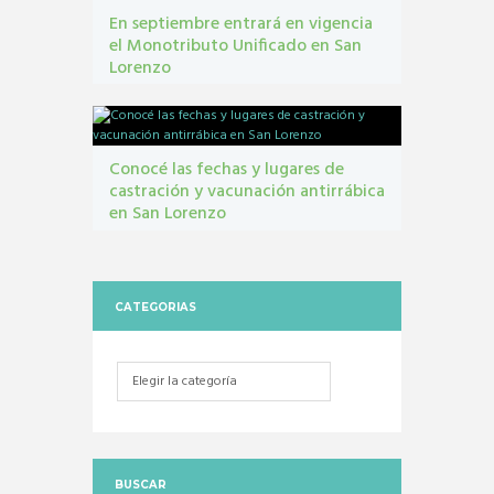
En septiembre entrará en vigencia
el Monotributo Unificado en San
Lorenzo
contribuyentes
,
gestión tribbutaria
,
Monotributo
Unificado
Conocé las fechas y lugares de
castración y vacunación antirrábica
en San Lorenzo
Castraciones
,
mascotas
,
vacunacion antirrábica
CATEGORIAS
Categorias
BUSCAR