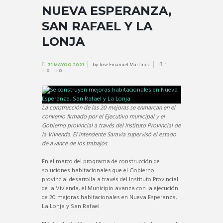
NUEVA ESPERANZA,
SAN RAFAEL Y LA
LONJA
by
Jose Emanuel Martinez
1
31 MAYOO 2021
0
0
La construcción de las 20 mejoras se enmarcan en el
convenio firmado por el Ejecutivo municipal y el
Gobierno provincial a través del Instituto Provincial de
la Vivienda. El intendente Saravia supervisó el estado
de avance de los trabajos.
En el marco del programa de construcción de
soluciones habitacionales que el Gobierno
provincial desarrolla a través del Instituto Provincial
de la Vivienda, el Municipio avanza con la ejecución
de 20 mejoras habitacionales en Nueva Esperanza,
La Lonja y San Rafael.