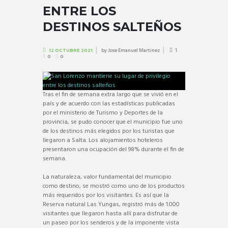
ENTRE LOS
DESTINOS SALTEÑOS
by
Jose Emanuel Martinez
1
12 OCTUBRE 2021
0
0
Tras el fin de semana extra largo que se vivió en el
país y de acuerdo con las estadísticas publicadas
por el ministerio de Turismo y Deportes de la
provincia, se pudo conocer que el municipio fue uno
de los destinos más elegidos por los turistas que
llegaron a Salta. Los alojamientos hoteleros
presentaron una ocupación del 98% durante el fin de
semana.
La naturaleza, valor fundamental del municipio
como destino, se mostró como uno de los productos
más requeridos por los visitantes. Es así que la
Reserva natural Las Yungas, registró más de 1.000
visitantes que llegaron hasta allí para disfrutar de
un paseo por los senderos y de la imponente vista