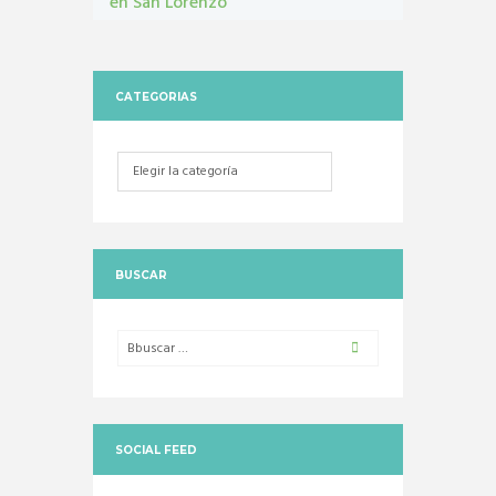
en San Lorenzo
Castraciones
,
mascotas
,
vacunacion antirrábica
CATEGORIAS
Categorias
BUSCAR
SOCIAL FEED