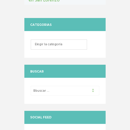
en San Lorenzo
Castraciones
,
mascotas
,
vacunacion antirrábica
CATEGORIAS
Categorias
BUSCAR
SOCIAL FEED