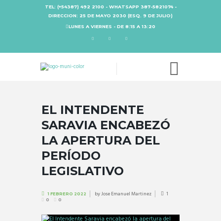
TEL: (+54387) 492 2100 - WHATSAPP 387-5821074 -
DIRECCION: 25 DE MAYO 2030 (ESQ. 9 DE JULIO)
LUNES A VIERNES - DE 8:15 A 13:20
EL INTENDENTE
SARAVIA ENCABEZÓ
LA APERTURA DEL
PERÍODO
LEGISLATIVO
by
Jose Emanuel Martinez
1
1 FEBRERO 2022
0
0