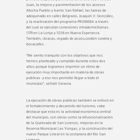
Juan, la mejora y pavimentación de los accesos
Atocha Pueblo y barrio San Rafael, las tareas de
adoquinado en calles Belgrano, Joaquín V. González,
y la reactivación del programa PROMEBA a través
del cual se ejecutan conexiones intradomiciliarias,
1.179 en La Lonja y 1.036 en Nueva Esperanza.
También, cloacas, cegado de pozos,cordón cuneta y
bocacalles.
“Me siento tranquilo con los objetivos que nos
hemos planteado y cumplido durante estos dos
años porque logramos imprimir un ritmo de
ejecución muy importante en materia de obras
públicas y eso nos permitió llegar a todo el
municipio”, señaló Saravia.
La ejecución de obras públicas también se enfocó en
el fortalecimiento y desarrollo del turismo, cabe
destacar que esta es la actividad económica central
del municipio, con obras como la refuncionalización
de la Quebrada de San Lorenzo, mejoras en la
Reserva Municipal Las Yungas, y la construcción del
nuevo Parque Lineal en la costanera del Río San
Lorenzo.