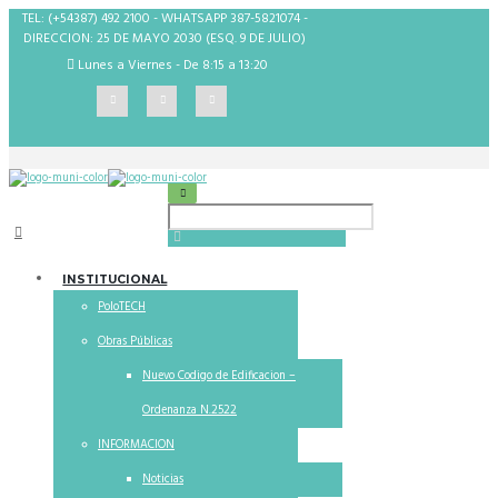
TEL: (+54387) 492 2100 - WHATSAPP 387-5821074 -
DIRECCION: 25 DE MAYO 2030 (ESQ. 9 DE JULIO)
Lunes a Viernes - De 8:15 a 13:20
INSTITUCIONAL
PoloTECH
Obras Públicas
Nuevo Codigo de Edificacion –
Ordenanza N.2522
INFORMACION
Noticias