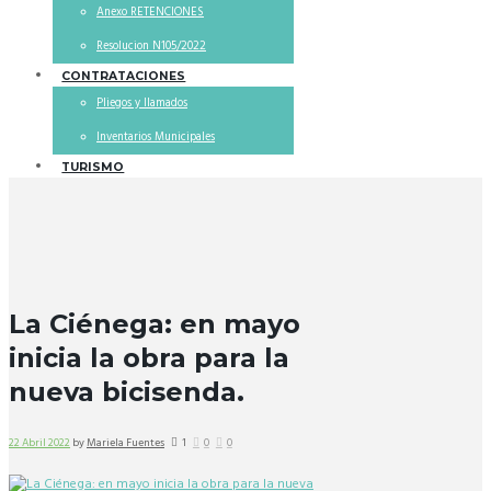
Anexo RETENCIONES
Resolucion N105/2022
CONTRATACIONES
Pliegos y llamados
Inventarios Municipales
TURISMO
La Ciénega: en mayo
inicia la obra para la
nueva bicisenda.
22 Abril 2022
by
Mariela Fuentes
1
0
0