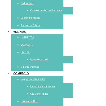
Ordenanzas
Ordenanzas de Uso Frecuente
Boletin Municipal
Audiencia Publica
VECINOS
IMPUESTOS
ZOONOSIS
EMPLEO
Inserción laboral
Guia de tramites
COMERCIO
Requisitos Habilitacion
Requisitos Habilitación
Cat Monotributo
Formulario DDJJ