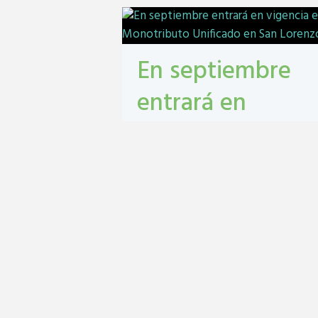
En septiembre
entrará en
vigencia el
Monotributo
Unificado en San
Lorenzo
contribuyentes
,
gestión tribbutaria
,
Monotributo Unificado