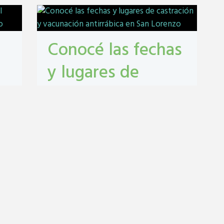
Conocé las fechas
y lugares de
castración y
vacunación
antirrábica en San
Lorenzo
Castraciones
,
mascotas
,
vacunacion
antirrábica