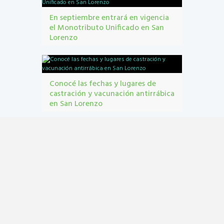
En septiembre entrará en vigencia
el Monotributo Unificado en San
Lorenzo
contribuyentes
,
gestión tribbutaria
,
Monotributo
Unificado
Conocé las fechas y lugares de
castración y vacunación antirrábica
en San Lorenzo
Castraciones
,
mascotas
,
vacunacion antirrábica