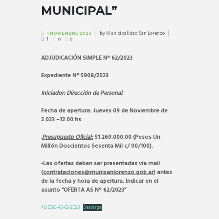
MUNICIPAL”
by
Municipalidad San Lorenzo
1 NOVIEMBRE 2023
1
0
0
ADJUDICACIÓN SIMPLE
N° 62/2023
Expediente N° 5908/2023
Iniciador: Dirección de Personal.
Fecha de apertura: Jueves 09 de Noviembre de
2.023 –12:00 hs.
.
Presupuesto Oficial:
$1.260.000,00 (Pesos Un
Millón Doscientos Sesenta Mil c/ 00/100).
-Las ofertas deben ser presentadas vía mail
(
contrataciones@munisanlorenzo.gob.ar
) antes
de la fecha y hora de apertura. Indicar en el
asunto “OFERTA AS N° 62/2023”
PLIEGO-AS-62-2023
Descarga