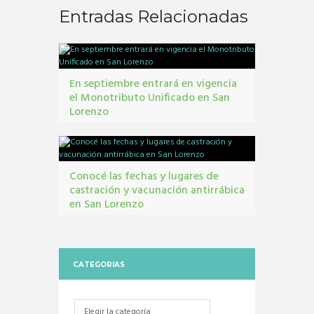
Entradas Relacionadas
En septiembre entrará en vigencia
el Monotributo Unificado en San
Lorenzo
contribuyentes
,
gestión tribbutaria
,
Monotributo
Unificado
Conocé las fechas y lugares de
castración y vacunación antirrábica
en San Lorenzo
Castraciones
,
mascotas
,
vacunacion antirrábica
CATEGORIAS
Categorias