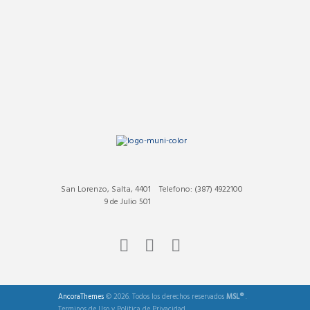
San Lorenzo, Salta, 4401
Telefono: (387) 4922100
9 de Julio 501
AncoraThemes
© 2026. Todos los derechos reservados
MSL®
.
Terminos de Uso
y
Politica de Privacidad