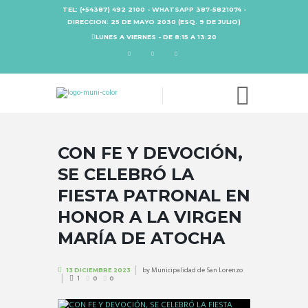
TEL: (+54387) 492 2100 - WHATSAPP 387-5821074 -
DIRECCION: 25 DE MAYO 2030 (ESQ. 9 DE JULIO)
LUNES A VIERNES - DE 8:15 A 13:20
CON FE Y DEVOCIÓN,
SE CELEBRÓ LA
FIESTA PATRONAL EN
HONOR A LA VIRGEN
MARÍA DE ATOCHA
by
Municipalidad de San Lorenzo
13 DICIEMBRE 2023
1
0
0