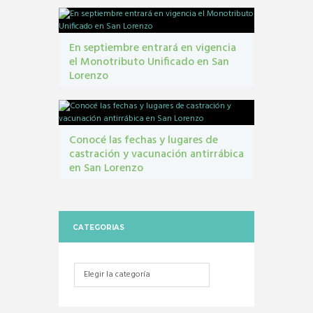
En septiembre entrará en vigencia
el Monotributo Unificado en San
Lorenzo
contribuyentes
,
gestión tribbutaria
,
Monotributo
Unificado
Conocé las fechas y lugares de
castración y vacunación antirrábica
en San Lorenzo
Castraciones
,
mascotas
,
vacunacion antirrábica
CATEGORIAS
Categorias