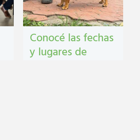
Conocé las fechas
y lugares de
castración y
vacunación
antirrábica en San
Lorenzo
Castraciones
,
mascotas
,
vacunacion
antirrábica