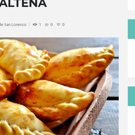
ALTEÑA
de San Lorenzo
1
0
0