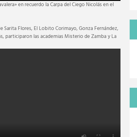
valera» en recuerdo la Carpa del Ciego Nicolás en el
de Sarita Flores, El Lobito Corimayo, Gonza Fernández,
ás, participaron las academias Misterio de Zamba y La