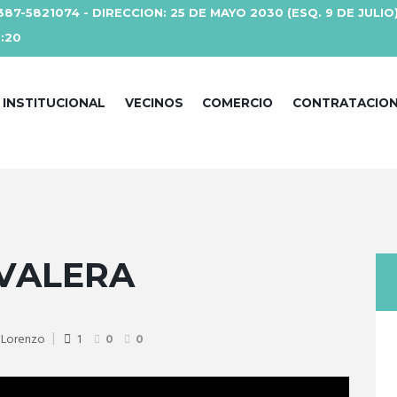
387-5821074 - DIRECCION: 25 DE MAYO 2030 (ESQ. 9 DE JULIO
3:20
INSTITUCIONAL
VECINOS
COMERCIO
CONTRATACIO
VALERA
n Lorenzo
1
0
0