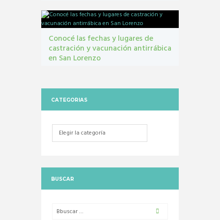
contribuyentes
,
gestión tribbutaria
,
Monotributo
Unificado
Conocé las fechas y lugares de
castración y vacunación antirrábica
en San Lorenzo
Castraciones
,
mascotas
,
vacunacion antirrábica
CATEGORIAS
Categorias
BUSCAR