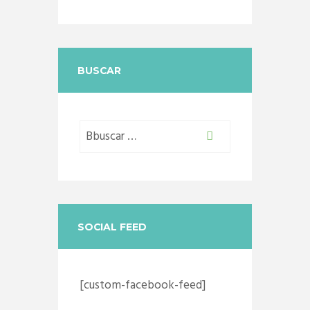
Castraciones
,
mascotas
,
vacunacion
antirrábica
BUSCAR
SOCIAL FEED
[custom-facebook-feed]