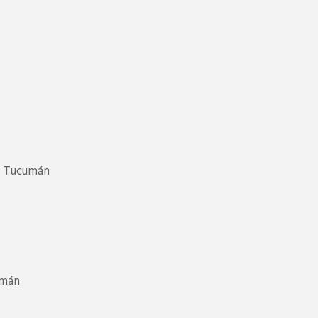
 – Tucumán
umán