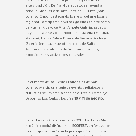
San Lorenzo se prepara para un agosto lleno de
arte y tradición. Del 1 al 4 de agosto, se llevará a
cabo la Gran Feria de Arte Salta en El Punto (San
Lorenzo Chico) destacando lo mejor del arte local y
regional. Participarán diversas galerías de arte como
La Huella, Kiosko de Arte, Alnorte Galería, Espacio
Rayuela, La Arte Contemporánea, Galería Eventual,
Mamoré, Nativa Arte + Diseño de Susana Rocha y
Galería Remota, entre otras; todas de Salta.
Además, los visitantes disfrutarán de talleres,
exposiciones y actividades culturales.
En el marco de las Fiestas Patronales de San
Lorenzo Mártir, una serie de eventos religiosos y
culturales se llevarán a cabo en el Predio Complejo
Deportivo Los Ceibos los días
10 y 11 de agosto.
La noche del sábado, desde las 20hs hasta las 5hs,
el público podrá disfrutar del
ECOFEST,
un festival de
música que contará con la participación de artistas