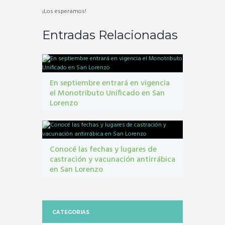
¡Los esperamos!
Entradas Relacionadas
En septiembre entrará en vigencia
el Monotributo Unificado en San
Lorenzo
contribuyentes
,
gestión tribbutaria
,
Monotributo
Unificado
Conocé las fechas y lugares de
castración y vacunación antirrábica
en San Lorenzo
Castraciones
,
mascotas
,
vacunacion antirrábica
CATEGORIAS