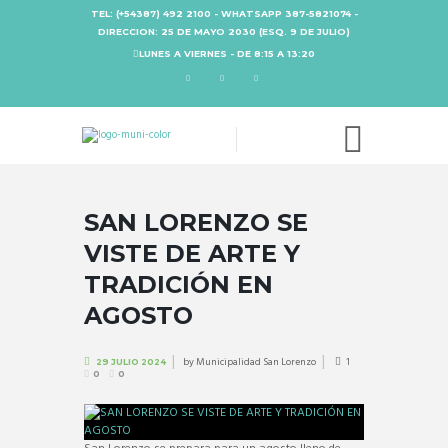
TEL: (+54387) 492 2100 - WHATSAPP 387-5821074 -
DIRECCION: 25 DE MAYO 2030 (ESQ. 9 DE JULIO)
LUNES A VIERNES - DE 8:15 A 13:20
SAN LORENZO SE
VISTE DE ARTE Y
TRADICIÓN EN
AGOSTO
by
Municipalidad San Lorenzo
1
29 JULIO 2024
0
0