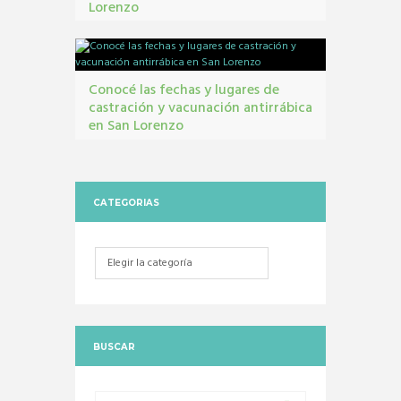
Lorenzo
contribuyentes
,
gestión tribbutaria
,
Monotributo
Unificado
Conocé las fechas y lugares de
castración y vacunación antirrábica
en San Lorenzo
Castraciones
,
mascotas
,
vacunacion antirrábica
CATEGORIAS
Categorias
BUSCAR