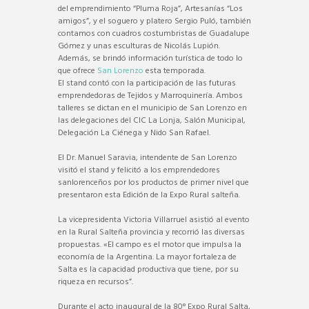
del emprendimiento “Pluma Roja”, Artesanías “Los
amigos”, y el soguero y platero Sergio Puló, también
contamos con cuadros costumbristas de Guadalupe
Gómez y unas esculturas de Nicolás Lupión.
Además, se brindó información turística de todo lo
que ofrece
San Lorenzo
esta temporada.
El stand contó con la participación de las futuras
emprendedoras de Tejidos y Marroquinería. Ambos
talleres se dictan en el municipio de San Lorenzo en
las delegaciones del CIC La Lonja, Salón Municipal,
Delegación La Ciénega y Nido San Rafael.
El Dr. Manuel Saravia, intendente de San Lorenzo
visitó el stand y felicitó a los emprendedores
sanlorenceños por los productos de primer nivel que
presentaron esta Edición de la Expo Rural salteña.
La vicepresidenta Victoria Villarruel asistió al evento
en la Rural Salteña provincia y recorrió las diversas
propuestas. «El campo es el motor que impulsa la
economía de la Argentina. La mayor fortaleza de
Salta es la capacidad productiva que tiene, por su
riqueza en recursos”.
Durante el acto inaugural de la 80° Expo Rural Salta,