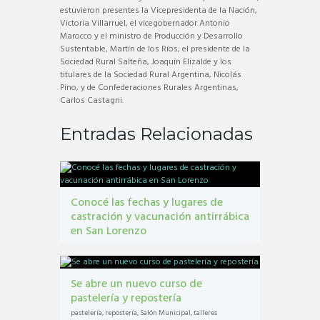
estuvieron presentes la Vicepresidenta de la Nación,
Victoria Villarruel, el vicegobernador Antonio
Marocco y el ministro de Producción y Desarrollo
Sustentable, Martín de los Ríos; el presidente de la
Sociedad Rural Salteña, Joaquín Elizalde y los
titulares de la Sociedad Rural Argentina, Nicolás
Pino, y de Confederaciones Rurales Argentinas,
Carlos Castagni.
Entradas Relacionadas
Conocé las fechas y lugares de
castración y vacunación antirrábica
en San Lorenzo
Castraciones
,
mascotas
,
vacunacion antirrábica
Se abre un nuevo curso de
pastelería y repostería
pastelería
,
repostería
,
Salón Municipal
,
talleres