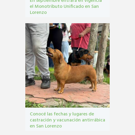
En septiembre entrará en vigencia
el Monotributo Unificado en San
Lorenzo
contribuyentes
,
gestión tribbutaria
,
Monotributo
Unificado
Conocé las fechas y lugares de
castración y vacunación antirrábica
en San Lorenzo
Castraciones
,
mascotas
,
vacunacion antirrábica