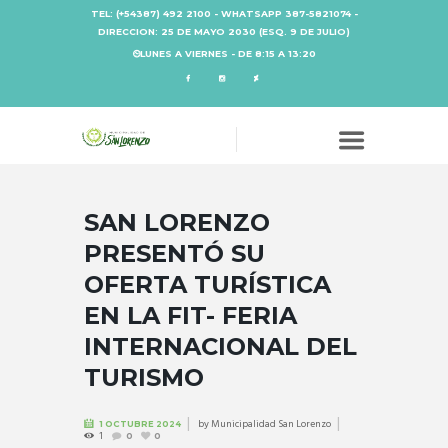
TEL: (+54387) 492 2100 - WHATSAPP 387-5821074 -
DIRECCION: 25 DE MAYO 2030 (ESQ. 9 DE JULIO)
LUNES A VIERNES - DE 8:15 A 13:20
SAN LORENZO
PRESENTÓ SU
OFERTA TURÍSTICA
EN LA FIT- FERIA
INTERNACIONAL DEL
TURISMO
by
Municipalidad San Lorenzo
1 OCTUBRE 2024
1
0
0