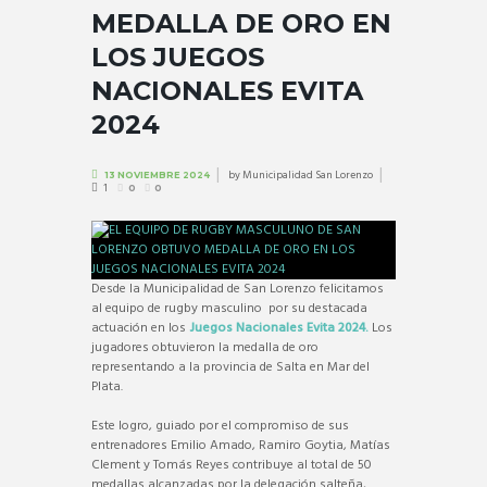
MEDALLA DE ORO EN
LOS JUEGOS
NACIONALES EVITA
2024
by
Municipalidad San Lorenzo
13 NOVIEMBRE 2024
1
0
0
Desde la Municipalidad de San Lorenzo felicitamos
al equipo de rugby masculino por su destacada
actuación en los
Juegos Nacionales Evita 2024.
Los
jugadores obtuvieron la medalla de oro
representando a la provincia de Salta en Mar del
Plata.
Este logro, guiado por el compromiso de sus
entrenadores Emilio Amado, Ramiro Goytia, Matías
Clement y Tomás Reyes contribuye al total de 50
medallas alcanzadas por la delegación salteña,