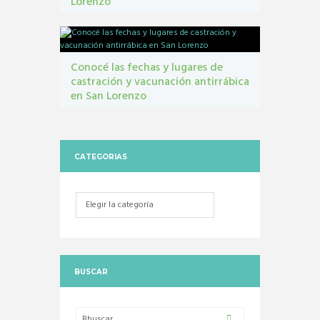
Lorenzo
contribuyentes
,
gestión tribbutaria
,
Monotributo
Unificado
Conocé las fechas y lugares de
castración y vacunación antirrábica
en San Lorenzo
Castraciones
,
mascotas
,
vacunacion antirrábica
CATEGORIAS
Categorias
BUSCAR