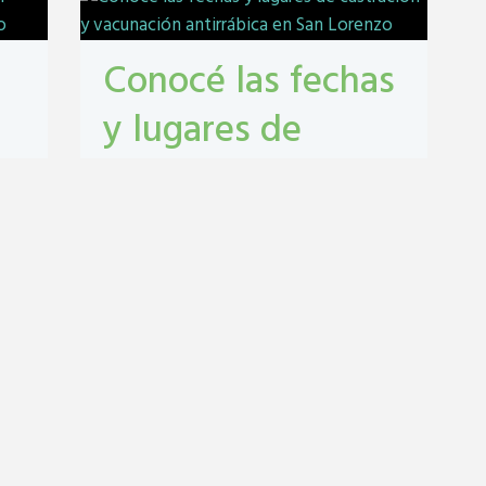
Conocé las fechas
y lugares de
castración y
vacunación
antirrábica en San
Lorenzo
Castraciones
,
mascotas
,
vacunacion
antirrábica