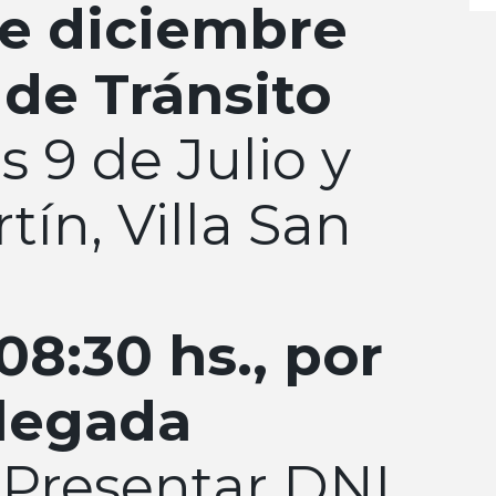
de diciembre
 de Tránsito
s 9 de Julio y
tín, Villa San
08:30 hs., por
llegada
Presentar DNI