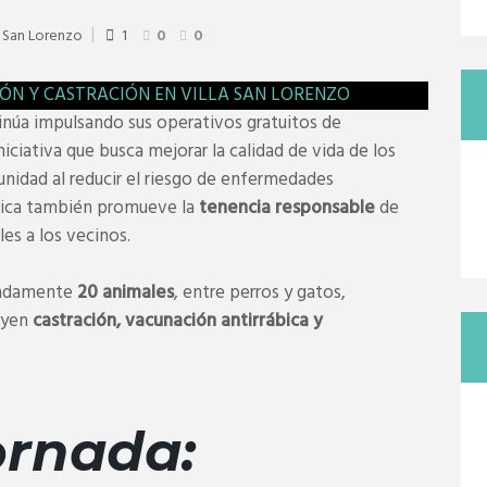
 San Lorenzo
1
0
0
inúa impulsando sus operativos gratuitos de
iniciativa que busca mejorar la calidad de vida de los
unidad al reducir el riesgo de enfermedades
blica también promueve la
tenencia responsable
de
es a los vecinos.
imadamente
20 animales
, entre perros y gatos,
luyen
castración, vacunación antirrábica y
ornada: