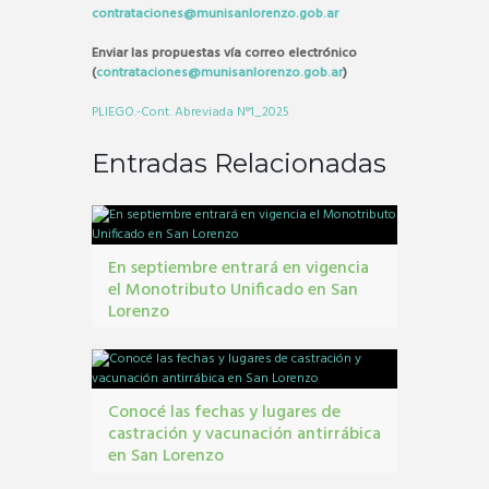
contrataciones@munisanlorenzo.gob.ar
Enviar las propuestas vía correo electrónico
(
contrataciones@munisanlorenzo.gob.ar
)
PLIEGO.-Cont. Abreviada N°1_2025
Entradas Relacionadas
En septiembre entrará en vigencia
el Monotributo Unificado en San
Lorenzo
contribuyentes
,
gestión tribbutaria
,
Monotributo
Unificado
Conocé las fechas y lugares de
castración y vacunación antirrábica
en San Lorenzo
Castraciones
,
mascotas
,
vacunacion antirrábica