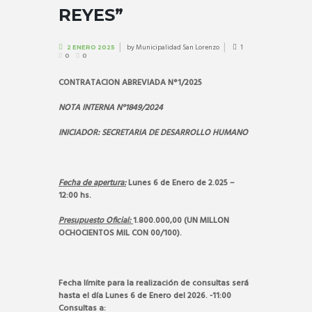
REYES”
by
Municipalidad San Lorenzo
1
2 ENERO 2025
0
0
CONTRATACION ABREVIADA N°1/2025
NOTA INTERNA N°1849/2024
INICIADOR: SECRETARIA DE DESARROLLO HUMANO
Fecha de apertura:
Lunes 6 de Enero de 2.025 –
12:00 hs.
Presupuesto Oficial:
1.800.000,00 (UN MILLON
OCHOCIENTOS MIL CON 00/100).
Fecha límite para la realización de consultas será
hasta el día Lunes 6 de Enero del 2026. -11:00
Consultas a: