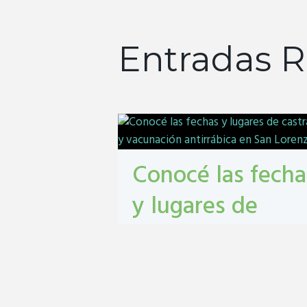
Entradas R
Conocé las fecha
y lugares de
castración y
vacunación
antirrábica en Sa