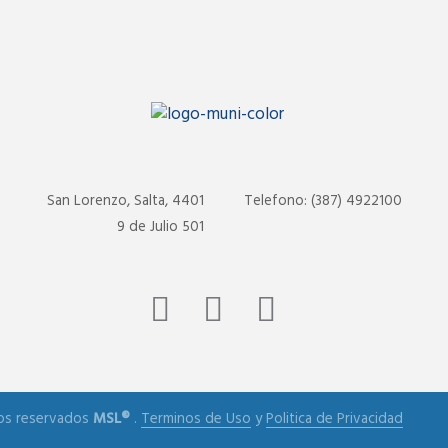
San Lorenzo, Salta, 4401
Telefono: (387) 4922100
9 de Julio 501
os reservados
MSL®
.
Terminos de Uso
y
Politica de Privacidad