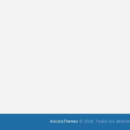
AncoraThemes
© 2026. Todos los derech