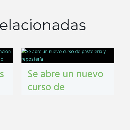
elacionadas
s
Se abre un nuevo
curso de
pastelería y
repostería
n
pastelería
,
repostería
,
Salón Municipal
,
talleres