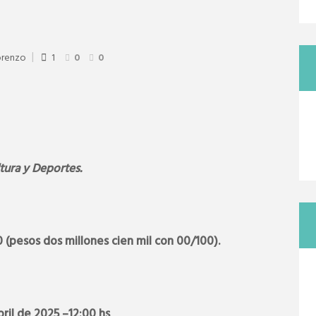
orenzo
1
0
0
tura y Deportes.
0 (pesos dos millones cien mil con 00/100).
ril
de 2025 –12:00 hs