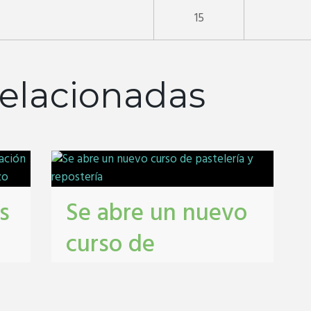
15
elacionadas
s
Se abre un nuevo
curso de
pastelería y
repostería