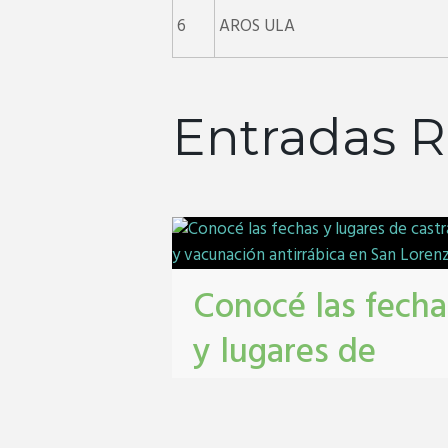
6
AROS ULA
Entradas R
Conocé las fecha
y lugares de
castración y
vacunación