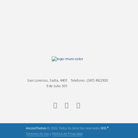
San Lorenzo, Salta, 4401
Telefono: (387) 4922100
9 de Julio 501
AncoraThemes
© 2026. Todos los derechos reservados
MSL®
.
Terminos de Uso
y
Politica de Privacidad