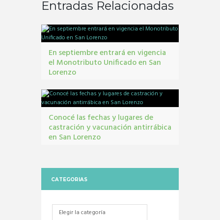
Entradas Relacionadas
En septiembre entrará en vigencia
el Monotributo Unificado en San
Lorenzo
contribuyentes
,
gestión tribbutaria
,
Monotributo
Unificado
Conocé las fechas y lugares de
castración y vacunación antirrábica
en San Lorenzo
Castraciones
,
mascotas
,
vacunacion antirrábica
CATEGORIAS
Categorias