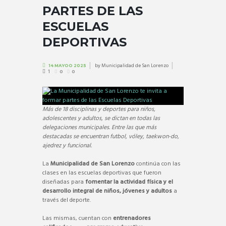
PARTES DE LAS
ESCUELAS
DEPORTIVAS
by
Municipalidad de San Lorenzo
14 MAYOO 2025
1
0
0
Más de 18 disciplinas y deportes para niños,
adolescentes y adultos, se dictan en todas las
delegaciones municipales. Entre las que más
destacadas se encuentran futbol, vóley, taekwon-do,
ajedrez y funcional.
La
Municipalidad de San Lorenzo
continúa con las
clases en las escuelas deportivas que fueron
diseñadas para
fomentar la actividad física y el
desarrollo integral de niños, jóvenes y adultos
a
través del deporte.
Las mismas, cuentan con
entrenadores