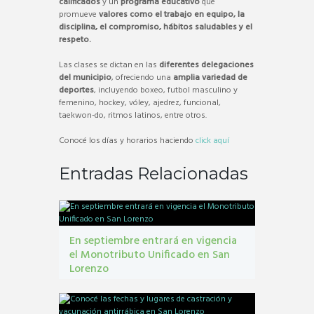
calificados
y un
programa educativo
que
promueve
valores como el trabajo en equipo, la
disciplina, el compromiso, hábitos saludables y el
respeto.
Las clases se dictan en las
diferentes delegaciones
del municipio
, ofreciendo una
amplia variedad de
deportes
, incluyendo boxeo, futbol masculino y
femenino, hockey, vóley, ajedrez, funcional,
taekwon-do, ritmos latinos, entre otros.
Conocé los días y horarios haciendo
click aquí
Entradas Relacionadas
En septiembre entrará en vigencia
el Monotributo Unificado en San
Lorenzo
contribuyentes
,
gestión tribbutaria
,
Monotributo
Unificado