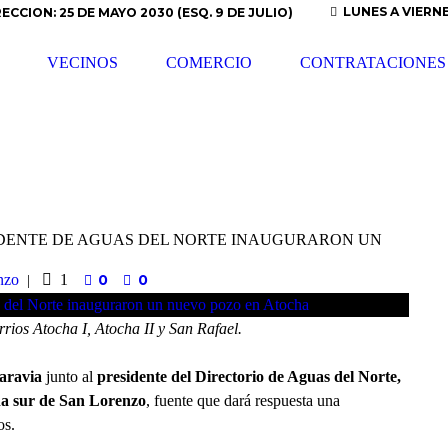
LUNES A VIERNES
RECCION: 25 DE MAYO 2030 (ESQ. 9 DE JULIO)
VECINOS
COMERCIO
CONTRATACIONES
SIDENTE DE AGUAS DEL NORTE INAUGURARON UN
nzo
1
0
0
rrios Atocha I, Atocha II y San Rafael.
aravia
junto al
presidente del Directorio de Aguas del Norte,
a sur de San Lorenzo
, fuente que dará respuesta una
os.