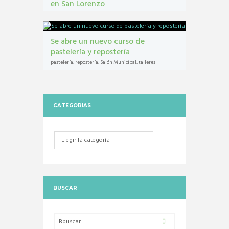
en San Lorenzo
Castraciones
,
mascotas
,
vacunacion antirrábica
Se abre un nuevo curso de
pastelería y repostería
pastelería
,
repostería
,
Salón Municipal
,
talleres
CATEGORIAS
Categorias
BUSCAR