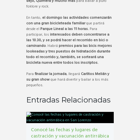
dejo, Quimera y mucho más
para bailar a puro
foklore y rock.
En tanto,
el domingo las actividades comenzarán
con una gran bicicleteada familiar
que partirá
desde el
Parque Lineal a las 11 horas.
Para
participar, los
interesados deben concentrarse a
las 10.30, y se podrá hacer el recorrido en bici o
caminando
. Habrá
premios para las bicis mejores
lookeadas y tres puestos de hidratación durante
todo el recorrido y, también, se sorteará una
bicicleta nueva entre todos los inscriptos.
Para
finalizar la jornada
, llegará
Carlitos Melián y
su gran show
que hará divertir y bailar a los más
pequeños.
Entradas Relacionadas
Conocé las fechas y lugares de
castración y vacunación antirrábica