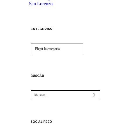
San Lorenzo
Castraciones
,
mascotas
,
vacunacion antirrábica
CATEGORIAS
Categorias
BUSCAR
SOCIAL FEED