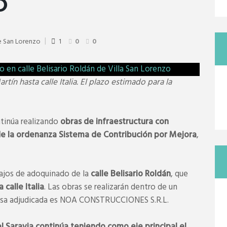
O
e San Lorenzo
1
0
0
ín hasta calle Italia. El plazo estimado para la
tinúa realizando
obras de infraestructura con
e la ordenanza Sistema de Contribución por Mejora
,
bajos de adoquinado de la
calle Belisario Roldán
, que
calle Italia
. Las obras se realizarán dentro de un
esa adjudicada es NOA CONSTRUCCIONES S.R.L.
 Saravia continúa teniendo como eje principal el