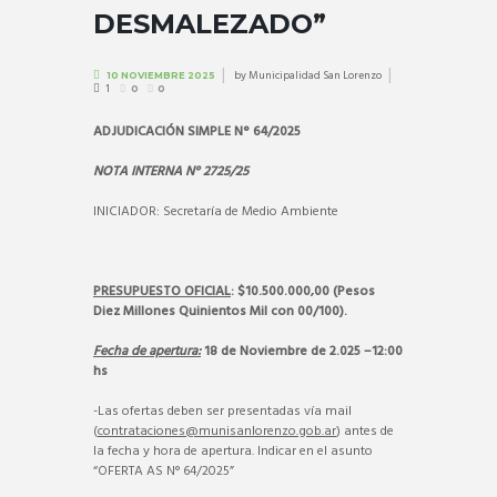
DESMALEZADO”
by
Municipalidad San Lorenzo
10 NOVIEMBRE 2025
1
0
0
ADJUDICACIÓN SIMPLE N° 64/2025
NOTA INTERNA N° 2725/25
INICIADOR: Secretaría de Medio Ambiente
PRESUPUESTO OFICIAL
: $10.500.000,00 (Pesos
Diez Millones Quinientos Mil con 00/100).
Fecha de apertura:
18 de Noviem
bre de 2.025 –12:00
hs
-Las ofertas deben ser presentadas vía mail
(
contrataciones@munisanlorenzo.gob.ar
) antes de
la fecha y hora de apertura. Indicar en el asunto
“OFERTA AS N° 64/2025”