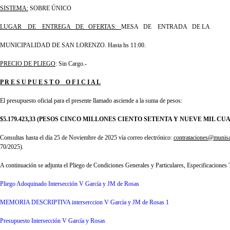
SISTEMA:
SOBRE ÚNICO
LUGAR DE ENTREGA DE OFERTAS:
MESA DE ENTRADA DE LA
MUNICIPALIDAD DE SAN LORENZO. Hasta hs 11:00.
PRECIO DE PLIEGO
: Sin Cargo.-
P R E S U P U E S T O O F I C I A L
El presupuesto oficial para el presente llamado asciende a la suma de pesos:
$5.179.423,33
(PESOS CINCO MILLONES CIENTO SETENTA Y NUEVE MIL CUAT
Consultas hasta el día 25 de Noviembre de 2025 vía correo electrónico:
contrataciones@munis
70/2025).
A continuación se adjunta el Pliego de Condiciones Generales y Particulares, Especificaciones 
Pliego Adoquinado Intersección V García y JM de Rosas
MEMORIA DESCRIPTIVA interserccion V García y JM de Rosas 1
Presupuesto Intersección V García y Rosas