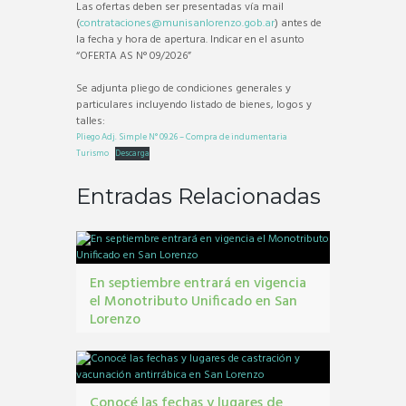
Las ofertas deben ser presentadas vía mail
(
contrataciones@munisanlorenzo.gob.ar
) antes de
la fecha y hora de apertura. Indicar en el asunto
“OFERTA AS N° 09/2026”
Se adjunta pliego de condiciones generales y
particulares incluyendo listado de bienes, logos y
talles:
Pliego Adj. Simple N° 09.26 – Compra de indumentaria
Turismo
Descarga
Entradas Relacionadas
En septiembre entrará en vigencia
el Monotributo Unificado en San
Lorenzo
contribuyentes
,
gestión tribbutaria
,
Monotributo
Unificado
Conocé las fechas y lugares de