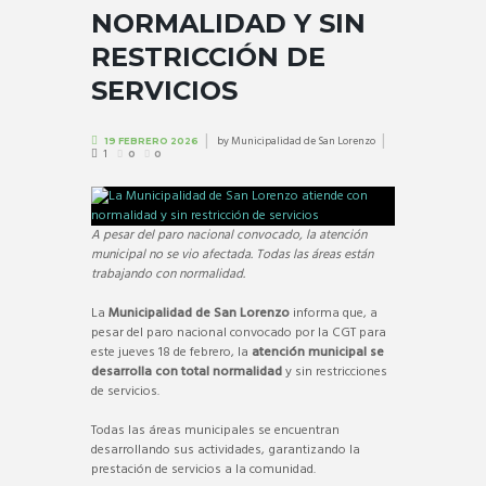
NORMALIDAD Y SIN
RESTRICCIÓN DE
SERVICIOS
by
Municipalidad de San Lorenzo
19 FEBRERO 2026
1
0
0
A pesar del paro nacional convocado, la atención
municipal no se vio afectada. Todas las áreas están
trabajando con normalidad.
La
Municipalidad de San Lorenzo
informa que, a
pesar del paro nacional convocado por la CGT para
este jueves 18 de febrero, la
atención municipal se
desarrolla con total normalidad
y sin restricciones
de servicios.
Todas las áreas municipales se encuentran
desarrollando sus actividades, garantizando la
prestación de servicios a la comunidad.