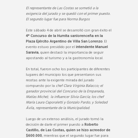
El representante de Las Costas se sometió a la
exigencia del jurado y se quedó con el primer puesto.
El segundo lugar fue para Norma Burgos
Este sábado 4 de abril se desarrolló con gran éxito el
4° Concurso de la Humita sanlorenceña en la
Plaza Ejército Argentino de Villa San Lorenzo
. El
evento estuvo presidido por el
intendente Manuel
Saravia
, quien destacó la importancia de seguir
apostando al turismo y a la gastronomía local.
En total, fueron ocho los participantes de diferentes
lugares del municipio los que presentaron sus
recetas ante la exigente mirada del jurado
compuesto por la
chef Clara Virginia Balacco; el
ganador provincial del Concurso de la Empanada,
Matías Michel; la influencer Silvia García; los chef
María Laura Caporaletti y Gonzalo Pardo; y Soledad
Ávila, representante de la Municipalidad
.
Luego de un extenso análisis, el jurado tomó la
decisión de darle el primer puesto a
Roberto
Castillo, de Las Costas, quien se hizo acreedor de
$600.000
, mientras que el segundo lugar fue para