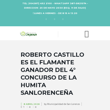
TEL: (+54387) 492 2100 - WHATSAPP 387-5821074 -
DIRECCION: 25 DE MAYO 2030 (ESQ. 9 DE JULIO)
LUNES A VIERNES - DE 8:15 A 13:20
ROBERTO CASTILLO
ES EL FLAMANTE
GANADOR DEL 4°
CONCURSO DE LA
HUMITA
SANLORENCEÑA
by
Municipalidad de San Lorenzo
8 ABRIL 2026
1
0
0