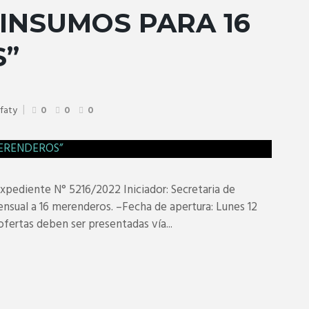
INSUMOS PARA 16
S”
rfaty
0
0
0
diente N° 5216/2022 Iniciador: Secretaria de
nsual a 16 merenderos. –Fecha de apertura: Lunes 12
ofertas deben ser presentadas vía...