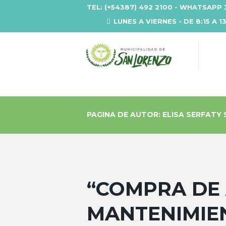
TEL: (+54387) 492 2100 - WHATSAPP 
LUNES A VIERNES - DE 8:15 A 1
PAGINA DE AUTOR: ELISA SERFATY
“COMPRA DE
MANTENIMIEN