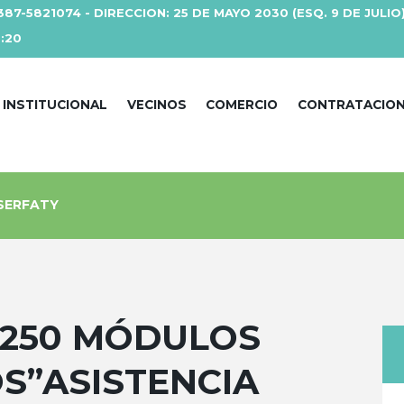
387-5821074 - DIRECCION: 25 DE MAYO 2030 (ESQ. 9 DE JULIO
3:20
INSTITUCIONAL
VECINOS
COMERCIO
CONTRATACIO
 SERFATY
 250 MÓDULOS
S”ASISTENCIA