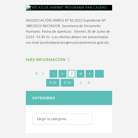
ADJUDICACIÓN SIMPLE N° 42/2023 Expediente N°
3997/2023 INICIADOR: Secretaria de Desarrollo
Humano. Fecha de apertura: Viernes 30 de Junio de
2.023 –13:30 hs -Las ofertas deben ser presentadas
vía mail (contrataciones@munisanlorenzo.gob.ar)...
MÁS INFORMACIÓN
1
2
3
4
5
…
11-20
21-24
CATEGORIAS
Categorias