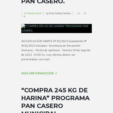
PAN CASERO.
by
Elisa Serfaty Serfaty
27 JULIO 2023
0
0
0
ADJUDICACIÓN SIMPLE N° 50/2023 Expediente N°
4530/2023 Iniciador: Secretaria de Desarrollo
Humano. –Fecha de apertura: Viernes 04 de Agosto
de 2.023 –13:00 hs -Las ofertas deben ser
presentadas vía mail...
MÁS INFORMACIÓN
“COMPRA 245 KG DE
HARINA” PROGRAMA
PAN CASERO