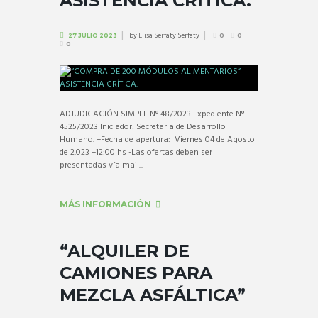
ASISTENCIA CRÍTICA.
by
Elisa Serfaty Serfaty
27 JULIO 2023
0
0
0
ADJUDICACIÓN SIMPLE N° 48/2023 Expediente N°
4525/2023 Iniciador: Secretaria de Desarrollo
Humano. –Fecha de apertura: Viernes 04 de Agosto
de 2.023 –12:00 hs -Las ofertas deben ser
presentadas vía mail...
MÁS INFORMACIÓN
“ALQUILER DE
CAMIONES PARA
MEZCLA ASFÁLTICA”