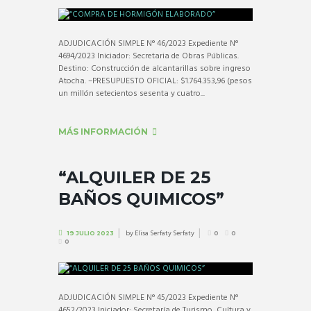
ADJUDICACIÓN SIMPLE N° 46/2023 Expediente N°
4694/2023 Iniciador: Secretaria de Obras Públicas.
Destino: Construcción de alcantarillas sobre ingreso
Atocha. –PRESUPUESTO OFICIAL: $1.764.353,96 (pesos
un millón setecientos sesenta y cuatro...
MÁS INFORMACIÓN
“ALQUILER DE 25
BAÑOS QUIMICOS”
by
Elisa Serfaty Serfaty
19 JULIO 2023
0
0
0
ADJUDICACIÓN SIMPLE N° 45/2023 Expediente N°
4652/2023 Iniciador: Secretaría de Turismo, Cultura y