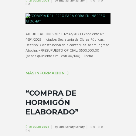
by
Elisa Serfaty Serfaty
21 JULIO 2023
0
0
0
ADJUDICACIÓN SIMPLE N° 47/2023 Expediente N°
4694/2023 Iniciador: Secretaria de Obras Públicas.
Destino: Construcción de alcantarillas sobre ingreso
Atocha. –PRESUPUESTO OFICIAL: $500.000,00
(pesos quinientos mil con 00/100). –Fecha...
MÁS INFORMACIÓN
“COMPRA DE
HORMIGÓN
ELABORADO”
by
Elisa Serfaty Serfaty
21 JULIO 2023
0
0
0