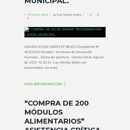
MUNICIPAL.
by
Elisa Serfaty Serfaty
27 JULIO 2023
0
0
0
ADJUDICACIÓN SIMPLE N° 49/2023 Expediente N°
4527/2023 Iniciador: Secretaria de Desarrollo
Humano. –Fecha de apertura: Viernes 04 de Agosto
de 2.023 –12:30 hs -Las ofertas deben ser
presentadas vía mail...
MÁS INFORMACIÓN
“COMPRA DE 200
MÓDULOS
ALIMENTARIOS”