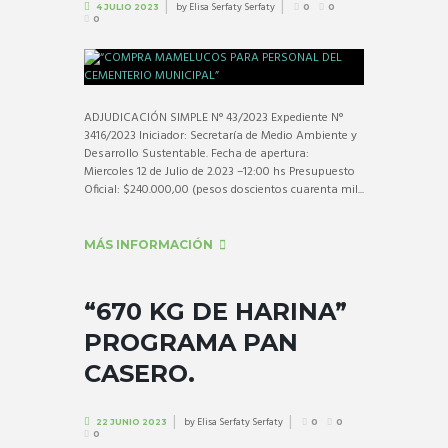
by
Elisa Serfaty Serfaty
4 JULIO 2023
0
0
0
ADJUDICACIÓN SIMPLE N° 43/2023 Expediente N°
3416/2023 Iniciador: Secretaría de Medio Ambiente y
Desarrollo Sustentable. Fecha de apertura:
Miercoles 12 de Julio de 2.023 –12:00 hs Presupuesto
Oficial: $240.000,00 (pesos doscientos cuarenta mil...
MÁS INFORMACIÓN
“670 KG DE HARINA”
PROGRAMA PAN
CASERO.
by
Elisa Serfaty Serfaty
22 JUNIO 2023
0
0
0