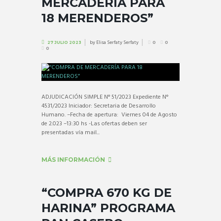
MERCADERÍA PARA
18 MERENDEROS”
by
Elisa Serfaty Serfaty
27 JULIO 2023
0
0
0
ADJUDICACIÓN SIMPLE N° 51/2023 Expediente N°
4531/2023 Iniciador: Secretaria de Desarrollo
Humano. –Fecha de apertura: Viernes 04 de Agosto
de 2.023 –13:30 hs -Las ofertas deben ser
presentadas vía mail...
MÁS INFORMACIÓN
“COMPRA 670 KG DE
HARINA” PROGRAMA