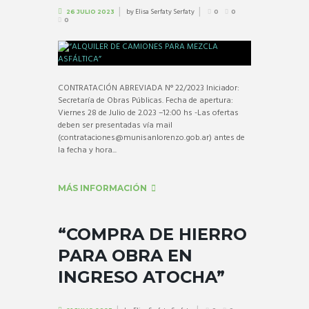
by
Elisa Serfaty Serfaty
26 JULIO 2023
0
0
0
CONTRATACIÓN ABREVIADA N° 22/2023 Iniciador:
Secretaría de Obras Públicas. Fecha de apertura:
Viernes 28 de Julio de 2.023 –12:00 hs -Las ofertas
deben ser presentadas vía mail
(contrataciones@munisanlorenzo.gob.ar) antes de
la fecha y hora...
MÁS INFORMACIÓN
“COMPRA DE HIERRO
PARA OBRA EN
INGRESO ATOCHA”