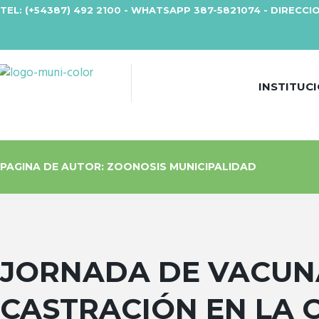
TEL: (+54387) 492 2100 - WHATSAPP 387-5821074 - DIRECCIO
INSTITUC
PAGINA DE AUTOR: ZOONOSIS MUNICIPALIDAD
JORNADA DE VACUN
CASTRACIÓN EN LA 