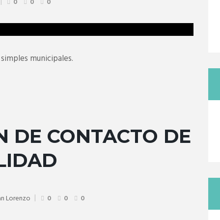
0
0
0
simples municipales.
N DE CONTACTO DE
LIDAD
an Lorenzo
0
0
0