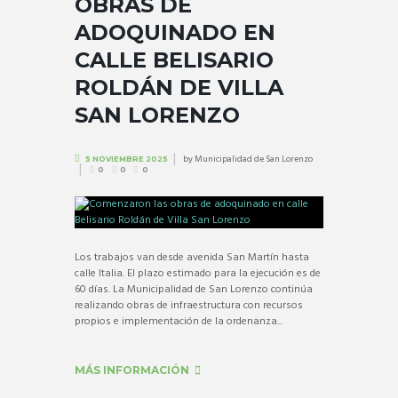
OBRAS DE
ADOQUINADO EN
CALLE BELISARIO
ROLDÁN DE VILLA
SAN LORENZO
by
Municipalidad de San Lorenzo
5 NOVIEMBRE 2025
0
0
0
Los trabajos van desde avenida San Martín hasta
calle Italia. El plazo estimado para la ejecución es de
60 días. La Municipalidad de San Lorenzo continúa
realizando obras de infraestructura con recursos
propios e implementación de la ordenanza...
MÁS INFORMACIÓN