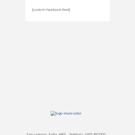
[custom-facebook-feed]
San Lorenzo, Salta, 4401
Telefono: (387) 4922100