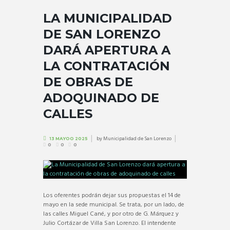
LA MUNICIPALIDAD
DE SAN LORENZO
DARÁ APERTURA A
LA CONTRATACIÓN
DE OBRAS DE
ADOQUINADO DE
CALLES
by
Municipalidad de San Lorenzo
13 MAYOO 2025
0
0
0
Los oferentes podrán dejar sus propuestas el 14 de
mayo en la sede municipal. Se trata, por un lado, de
las calles Miguel Cané, y por otro de G. Márquez y
Julio Cortázar de Villa San Lorenzo. El intendente