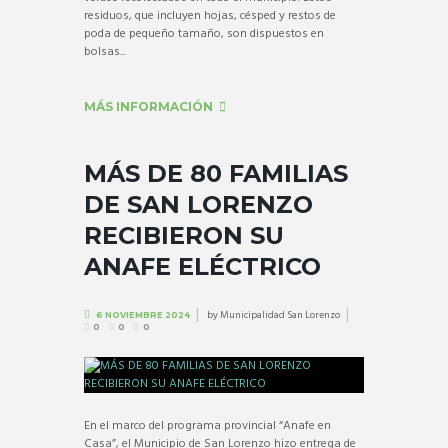
residuos, que incluyen hojas, césped y restos de
poda de pequeño tamaño, son dispuestos en
bolsas...
MÁS INFORMACIÓN
MÁS DE 80 FAMILIAS
DE SAN LORENZO
RECIBIERON SU
ANAFE ELÉCTRICO
by
Municipalidad San Lorenzo
6 NOVIEMBRE 2024
0
0
0
En el marco del programa provincial “Anafe en
Casa”, el Municipio de San Lorenzo hizo entrega de