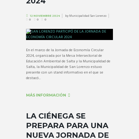
2024
by
Municipalidad San Lorenzo
12 NOVIEMBRE 2024
0
0
0
En el marco de la Jornada de Economía Circular
2024, organizada por la Mesa Intersectorial de
Educación Ambiental de Salta y la Municipalidad de
Salta, la Municipalidad de San Lorenzo estuvo
presente con un stand informativo en el que se
destacó...
MÁS INFORMACIÓN
LA CIÉNEGA SE
PREPARA PARA UNA
NUEVA JORNADA DE