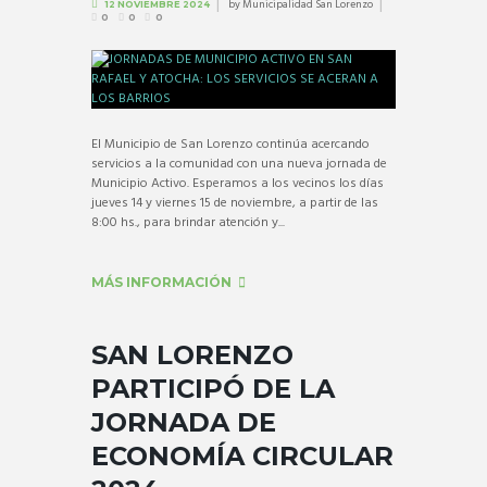
by
Municipalidad San Lorenzo
12 NOVIEMBRE 2024
0
0
0
El Municipio de San Lorenzo continúa acercando
servicios a la comunidad con una nueva jornada de
Municipio Activo. Esperamos a los vecinos los días
jueves 14 y viernes 15 de noviembre, a partir de las
8:00 hs., para brindar atención y...
MÁS INFORMACIÓN
SAN LORENZO
PARTICIPÓ DE LA
JORNADA DE
ECONOMÍA CIRCULAR