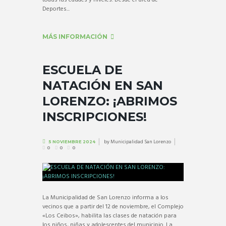
Deportes...
MÁS INFORMACIÓN
ESCUELA DE
NATACIÓN EN SAN
LORENZO: ¡ABRIMOS
INSCRIPCIONES!
by
Municipalidad San Lorenzo
5 NOVIEMBRE 2024
0
0
0
La Municipalidad de San Lorenzo informa a los
vecinos que a partir del 12 de noviembre, el Complejo
«Los Ceibos», habilita las clases de natación para
los niños, niñas y adolescentes del municipio. La