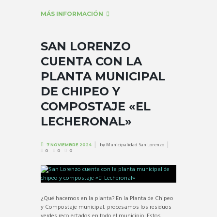
MÁS INFORMACIÓN
SAN LORENZO
CUENTA CON LA
PLANTA MUNICIPAL
DE CHIPEO Y
COMPOSTAJE «EL
LECHERONAL»
by
Municipalidad San Lorenzo
7 NOVIEMBRE 2024
0
0
0
¿Qué hacemos en la planta? En la Planta de Chipeo
y Compostaje municipal, procesamos los residuos
verdes recolectados en todo el municipio. Estos