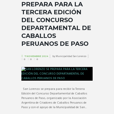
PREPARA PARA LA
TERCERA EDICIÓN
DEL CONCURSO
DEPARTAMENTAL DE
CABALLOS
PERUANOS DE PASO
by
Municipalidad San Lorenzo
7 NOVIEMBRE 2024
0
0
0
San Lorenzo se prepara para recibir la Tercera
Edición del Concurso Departamental de Caballos
Peruanos de Paso, organizado por la Asociación
Argentina de Criadores de Caballos Peruanos de
Paso y con el apoyo de la Municipalidad de San...