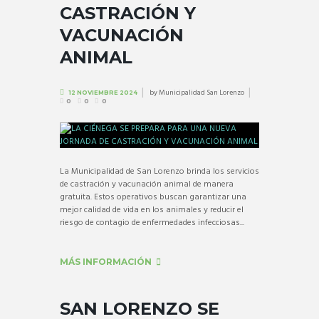
CASTRACIÓN Y
VACUNACIÓN
ANIMAL
by
Municipalidad San Lorenzo
12 NOVIEMBRE 2024
0
0
0
La Municipalidad de San Lorenzo brinda los servicios
de castración y vacunación animal de manera
gratuita. Estos operativos buscan garantizar una
mejor calidad de vida en los animales y reducir el
riesgo de contagio de enfermedades infecciosas...
MÁS INFORMACIÓN
SAN LORENZO SE