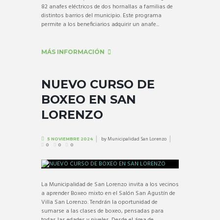
82 anafes eléctricos de dos hornallas a familias de
distintos barrios del municipio. Este programa
permite a los beneficiarios adquirir un anafe...
MÁS INFORMACIÓN
NUEVO CURSO DE
BOXEO EN SAN
LORENZO
by
Municipalidad San Lorenzo
5 NOVIEMBRE 2024
0
0
0
La Municipalidad de San Lorenzo invita a los vecinos
a aprender Boxeo mixto en el Salón San Agustín de
Villa San Lorenzo. Tendrán la oportunidad de
sumarse a las clases de boxeo, pensadas para
todas las edades y niveles. Desde el área de