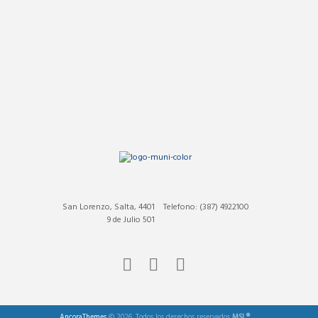
San Lorenzo, Salta, 4401
Telefono: (387) 4922100
9 de Julio 501
AncoraThemes
© 2026. Todos los derechos reservados
MSL®
.