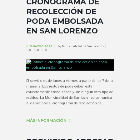
CRONOGRAMA DE
RECOLECCIÓN DE
PODA EMBOLSADA
EN SAN LORENZO
by
Municipalidad de San Lorenzo
5 MAYOO 2026
0
0
0
El servicio es de lunes a viernes a partir de las 7 de la
mañana. Los restos de poda deben estar
correctamente embolsados y sin ningún otro tipo de
residuo. La Municipalidad de San Lorenzo comunica
a los vecinos el cronograma de recolección de...
MÁS INFORMACIÓN