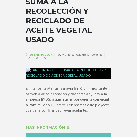
SUMA A LA
RECOLECCIÓN Y
RECICLADO DE
ACEITE VEGETAL
USADO
by
Municipalidad de San Lorenzo
26 ENERO 2024
0
0
0
El Intendente Manuel Saravia firmó un importante
convenio de colaboración y cooperación junto a la
empresa BYOS, a quien tiene por gerente comercial
a Ramiro Lobo Quintero. Celebramos este proyecto
que tiene por finalidad llevar adelante...
MÁS INFORMACIÓN