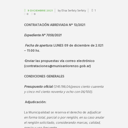
by
Elisa Serfaty Serfaty
1
9 DICIEMBRE 2021
0
0
CONTRATACIÓN ABREVIADA N° 13/2021
Expediente N° 7059/2021
Fecha de apertura:
LUNES 09 de diciembre de 2.021
– 11:00 hs.
-Enviar las propuestas vía correo electrónico
(
contrataciones@munisanlorenzo.gob.ar
)
CONDICIONES GENERALES
Presupuesto oficial:
$145.198,06
(pesos ciento cuarenta
y cinco mil ciento noventa y ocho con 06/100).
Adjudicación:
La Municipalidad se reserva el derecho de
adjudicar
en forma total, parcial o por renglón, en su caso anular
el renglón solicitado, considerando marcas, calidad,
precio y uso frecuente.