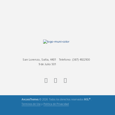
San Lorenzo, Salta, 4401
Telefono: (387) 4922100
9 de Julio 501
AncoraThemes
© 2026. Todos los derechos reservados
MSL®
.
Terminos de Uso
y
Politica de Privacidad