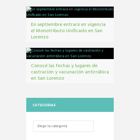
En septiembre entrará en vigencia
el Monotributo Unificado en San
Lorenzo
contribuyentes
,
gestión tribbutaria
,
Monotributo
Unificado
Conocé las fechas y lugares de
castración y vacunación antirrábica
en San Lorenzo
Castraciones
,
mascotas
,
vacunacion antirrábica
CATEGORIAS
Categorias