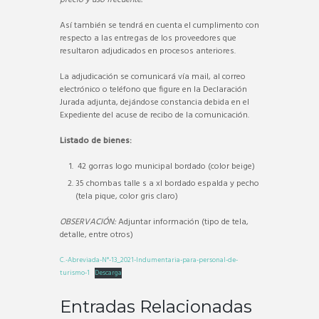
Así también se tendrá en cuenta el cumplimento con
respecto a las entregas de los proveedores que
resultaron adjudicados en procesos anteriores.
La adjudicación se comunicará vía mail, al correo
electrónico o teléfono que figure en la Declaración
Jurada adjunta, dejándose constancia debida en el
Expediente del acuse de recibo de la comunicación.
Listado de bienes:
42 gorras logo municipal bordado (color beige)
35 chombas talle s a xl bordado espalda y pecho
(tela pique, color gris claro)
OBSERVACIÓN:
Adjuntar información (tipo de tela,
detalle, entre otros)
C.-Abreviada-N°-13_2021-Indumentaria-para-personal-de-
turismo-1
Descarga
Entradas Relacionadas