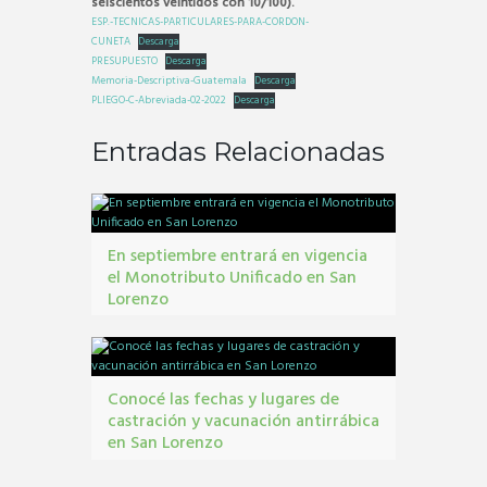
seiscientos veintidós con 10/100).
ESP.-TECNICAS-PARTICULARES-PARA-CORDON-
CUNETA
Descarga
PRESUPUESTO
Descarga
Memoria-Descriptiva-Guatemala
Descarga
PLIEGO-C-Abreviada-02-2022
Descarga
Entradas Relacionadas
En septiembre entrará en vigencia
el Monotributo Unificado en San
Lorenzo
contribuyentes
,
gestión tribbutaria
,
Monotributo
Unificado
Conocé las fechas y lugares de
castración y vacunación antirrábica
en San Lorenzo
Castraciones
,
mascotas
,
vacunacion antirrábica