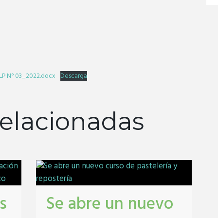
 LP N° 03_2022.docx
Descarga
elacionadas
s
Se abre un nuevo