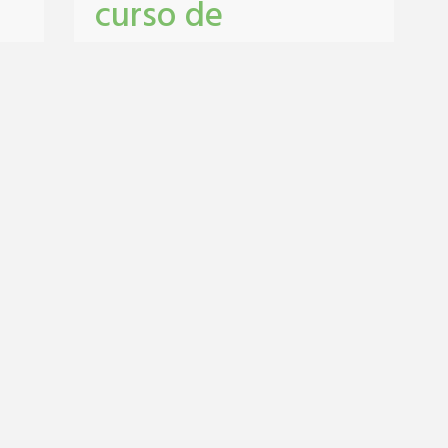
curso de
pastelería y
repostería
n
pastelería
,
repostería
,
Salón Municipal
,
talleres