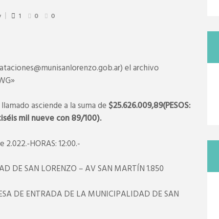
y
1
0
0
trataciones@munisanlorenzo.gob.ar) el archivo
DWG»
e llamado asciende a la suma de
$25.626.009,89(PESOS:
tiséis mil nueve con 89/100).
 2.022.-HORAS: 12:00.-
D DE SAN LORENZO – AV SAN MARTÍN 1.850
ESA DE ENTRADA DE LA MUNICIPALIDAD DE SAN