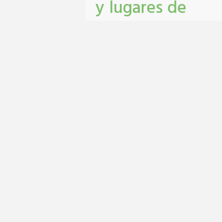
y lugares de
castración y
vacunación
antirrábica en Sa
Lorenzo
Castraciones
,
mascotas
,
vacunacion
antirrábica